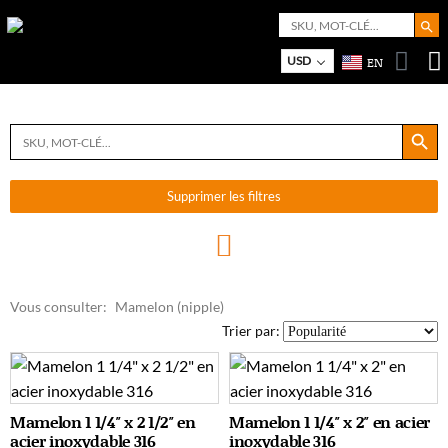
Search But
Search
for:
Bo
M
USD
EN
Search Button
Search
for:
Supprimer les filtres
Vous consulter:
Mamelon (nipple)
Trier par:
Mamelon 1 1/4″ x 2 1/2″ en
Mamelon 1 1/4″ x 2″ en acier
acier inoxydable 316
inoxydable 316