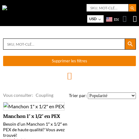
Search But
Search
for:
Bo
M
USD
EN
Search Button
Search
for:
Supprimer les filtres
Vous consulter:
Coupling
Trier par:
Manchon 1″ x 1/2″ en PEX
Besoin d’un Manchon 1″ x 1/2″ en
PEX de haute qualité? Vous avez
trouvé!