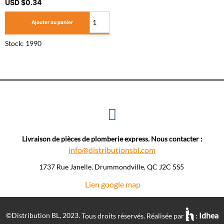
USD $
0.34
Ajouter au panier
Stock: 1990
Livraison de pièces de plomberie express. Nous contacter :
info@distributionsbl.com
1737 Rue Janelle, Drummondville, QC J2C 5S5 ​
Lien google map
Idhea
©Distribution BL, 2023.
Tous droits réservés. Réalisée par
: