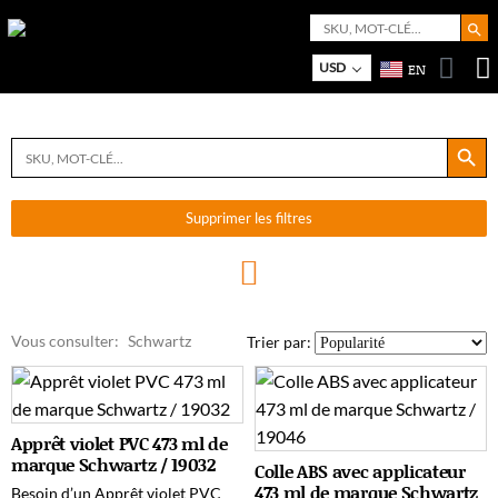
Search But
Search
for:
Bo
M
USD
EN
Search Button
Search
for:
Supprimer les filtres
Vous consulter:
Schwartz
Trier par:
Apprêt violet PVC 473 ml de
marque Schwartz / 19032
Colle ABS avec applicateur
473 ml de marque Schwartz
Besoin d’un Apprêt violet PVC