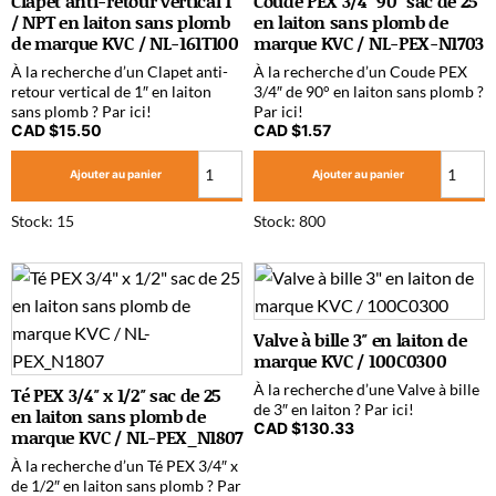
Clapet anti-retour vertical 1″
Coude PEX 3/4″ 90° sac de 25
/ NPT en laiton sans plomb
en laiton sans plomb de
de marque KVC / NL-161T100
marque KVC / NL-PEX-N1703
À la recherche d’un Clapet anti-
À la recherche d’un Coude PEX
retour vertical de 1″ en laiton
3/4″ de 90° en laiton sans plomb ?
sans plomb ? Par ici!
Par ici!
CAD $
15.50
CAD $
1.57
Ajouter au panier
Ajouter au panier
Stock: 15
Stock: 800
Valve à bille 3″ en laiton de
marque KVC / 100C0300
À la recherche d’une Valve à bille
Té PEX 3/4″ x 1/2″ sac de 25
de 3″ en laiton ? Par ici!
en laiton sans plomb de
CAD $
130.33
marque KVC / NL-PEX_N1807
À la recherche d’un Té PEX 3/4″ x
de 1/2″ en laiton sans plomb ? Par