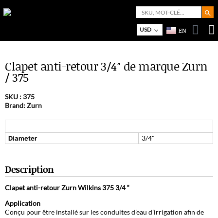
Search But
Search
for:
Bo
M
USD
EN
Clapet anti-retour 3/4″ de marque Zurn
/ 375
SKU :
375
Brand: Zurn
3/4"
Diameter
Description
Clapet anti-retour Zurn Wilkins 375 3/4 “
Application
Conçu pour être installé sur les conduites d’eau d’irrigation afin de