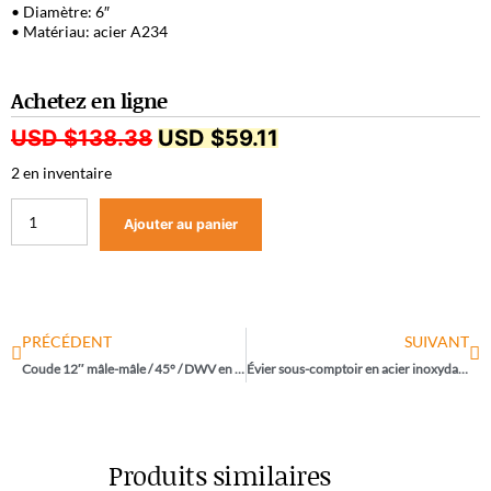
• Diamètre: 6″
• Matériau: acier A234
Achetez en ligne
USD $
138.38
USD $
59.11
2 en inventaire
Ajouter au panier
PRÉCÉDENT
SUIVANT
Coude 12″ mâle-mâle / 45° / DWV en PVC
Évier sous-comptoir en acier inoxydable de marque Franke / TCX110-21
Produits similaires