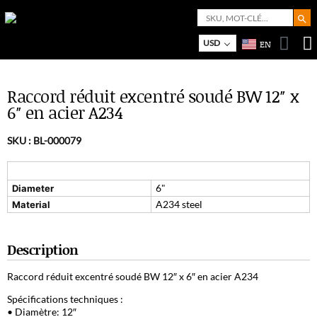
Search But
Search
for:
USD
EN
Bo
M
Raccord réduit excentré soudé BW 12″ x
6″ en acier A234
SKU :
BL-000079
6"
Diameter
A234 steel
Material
Description
Raccord réduit excentré soudé BW 12″ x 6″ en acier A234
Spécifications techniques :
• Diamètre: 12″