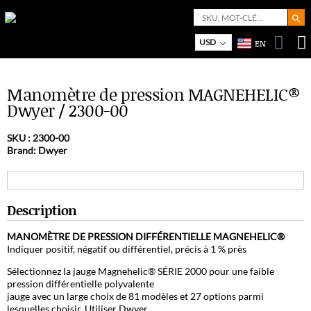
Search But
Search
for:
Bo
M
USD
EN
Manomètre de pression MAGNEHELIC®
Dwyer / 2300-00
SKU :
2300-00
Brand: Dwyer
Description
MANOMÈTRE DE PRESSION DIFFÉRENTIELLE MAGNEHELIC®
Indiquer positif, négatif ou différentiel, précis à 1 % près
Sélectionnez la jauge Magnehelic® SÉRIE 2000 pour une faible
pression différentielle polyvalente
jauge avec un large choix de 81 modèles et 27 options parmi
lesquelles choisir. Utiliser Dwyer