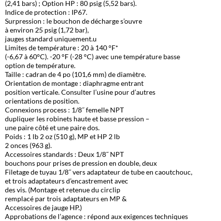
(2,41 bars) ; Option HP : 80 psig (5,52 bars).
Indice de protection : IP67.
Surpression : le bouchon de décharge s’ouvre
à environ 25 psig (1,72 bar),
jauges standard uniquement.u
Limites de température : 20 à 140 °F*
(-6,67 à 60°C). -20 °F (-28 °C) avec une température basse
option de température.
Taille : cadran de 4 po (101,6 mm) de diamètre.
Orientation de montage : diaphragme entrant
position verticale. Consulter l’usine pour d’autres
orientations de position.
Connexions process : 1/8˝ femelle NPT
dupliquer les robinets haute et basse pression –
une paire côté et une paire dos.
Poids : 1 lb 2 oz (510 g), MP et HP 2 lb
2 onces (963 g).
Accessoires standards : Deux 1/8˝ NPT
bouchons pour prises de pression en double, deux
Filetage de tuyau 1/8˝ vers adaptateur de tube en caoutchouc,
et trois adaptateurs d’encastrement avec
des vis. (Montage et retenue du circlip
remplacé par trois adaptateurs en MP &
Accessoires de jauge HP.)
Approbations de l’agence : répond aux exigences techniques