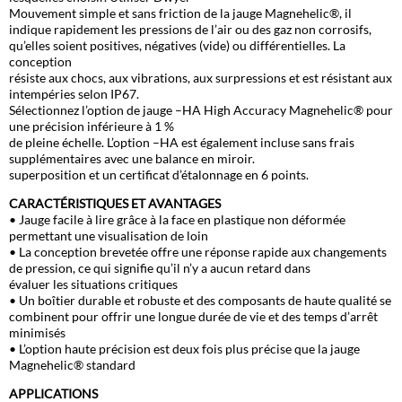
Mouvement simple et sans friction de la jauge Magnehelic®, il
indique rapidement les pressions de l’air ou des gaz non corrosifs,
qu’elles soient positives, négatives (vide) ou différentielles. La
conception
résiste aux chocs, aux vibrations, aux surpressions et est résistant aux
intempéries selon IP67.
Sélectionnez l’option de jauge –HA High Accuracy Magnehelic® pour
une précision inférieure à 1 %
de pleine échelle. L’option –HA est également incluse sans frais
supplémentaires avec une balance en miroir.
superposition et un certificat d’étalonnage en 6 points.
CARACTÉRISTIQUES ET AVANTAGES
• Jauge facile à lire grâce à la face en plastique non déformée
permettant une visualisation de loin
• La conception brevetée offre une réponse rapide aux changements
de pression, ce qui signifie qu’il n’y a aucun retard dans
évaluer les situations critiques
• Un boîtier durable et robuste et des composants de haute qualité se
combinent pour offrir une longue durée de vie et des temps d’arrêt
minimisés
• L’option haute précision est deux fois plus précise que la jauge
Magnehelic® standard
APPLICATIONS