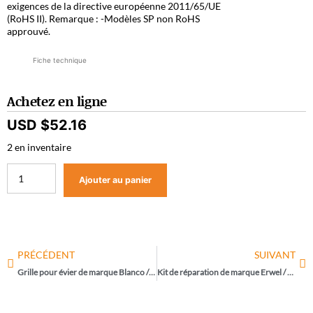
exigences de la directive européenne 2011/65/UE
(RoHS II). Remarque : -Modèles SP non RoHS
approuvé.
Fiche technique
Achetez en ligne
USD $
52.16
2 en inventaire
Ajouter au panier
PRÉCÉDENT
SUIVANT
Grille pour évier de marque Blanco / 510-WS-CR
Kit de réparation de marque Erwel / F-15