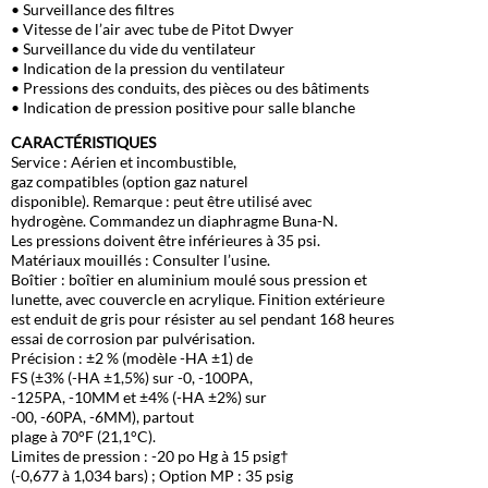
• Surveillance des filtres
• Vitesse de l’air avec tube de Pitot Dwyer
• Surveillance du vide du ventilateur
• Indication de la pression du ventilateur
• Pressions des conduits, des pièces ou des bâtiments
• Indication de pression positive pour salle blanche
CARACTÉRISTIQUES
Service : Aérien et incombustible,
gaz compatibles (option gaz naturel
disponible). Remarque : peut être utilisé avec
hydrogène. Commandez un diaphragme Buna-N.
Les pressions doivent être inférieures à 35 psi.
Matériaux mouillés : Consulter l’usine.
Boîtier : boîtier en aluminium moulé sous pression et
lunette, avec couvercle en acrylique. Finition extérieure
est enduit de gris pour résister au sel pendant 168 heures
essai de corrosion par pulvérisation.
Précision : ±2 % (modèle -HA ±1) de
FS (±3% (-HA ±1,5%) sur -0, -100PA,
-125PA, -10MM et ±4% (-HA ±2%) sur
-00, -60PA, -6MM), partout
plage à 70°F (21,1°C).
Limites de pression : -20 po Hg à 15 psig†
(-0,677 à 1,034 bars) ; Option MP : 35 psig