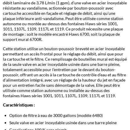
débit laminaire de 3,78 L/min (1 gpm), d’une valve en acier inoxydable
résistante au vandalisme, actionnée par bouton-poussoir avec
cartouche accessible en façade et réglage de débit, ainsi qu’une
plaque inférieure anti-vandalisme. Peut être utilisée comme station
autonome ou montée au-dessus des fontaines Haws séries 1001,
1011, 1107L, 1109, 1117L et 1119. Ce produit nécessite une plaque
de montage : soit le modèle encastré Haws 6700, soit la plaque de
support mural 6700R.
Cette station utilise un bouton-poussoir breveté en acier inoxydable
permettant un accès frontal pour le réglage du débit, ainsi que pour
la cartouche et le filtre. Ce remplissage de bouteilles mural est équipé
de la seule valve en acier inoxydable usinée dans une barre pleine,
totalement accessible pour l’entretien par le devant du bouton-
poussoir, offrant un accès à la cartouche de contrôle d’eau et au filtre
d’alimentation intégré, avec un réglage de la hauteur du jet en façade
pour un entretien facile sans démontage de la valve. Elle peut être
utilisée comme station autonome ou installée au-dessus des
fontaines Haws séries 1001, 1011, 1107L, 1109, 1117L et 1119.
Caractéristiques :
Option de filtre à eau de 3000 gallons (modèle 6480)
Seule valve en acier inoxydable usinée dans une barre pleine
Canalisations 100 % sans plomb