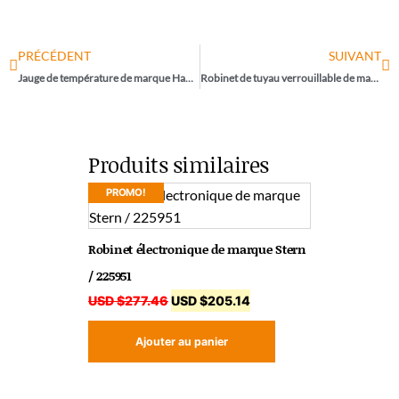
PRÉCÉDENT
SUIVANT
Jauge de température de marque Haws / HW*0002582321.9
Robinet de tuyau verrouillable de marque Haws / Modèle 3660
Produits similaires
PROMO!
Robinet électronique de marque Stern
/ 225951
USD $
277.46
USD $
205.14
Ajouter au panier