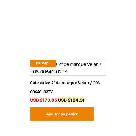
PROMO!
Gate valve 2″ de marque Velan / F08-
0064C-02TY
USD $
173.85
USD $
104.31
Ajouter au panier