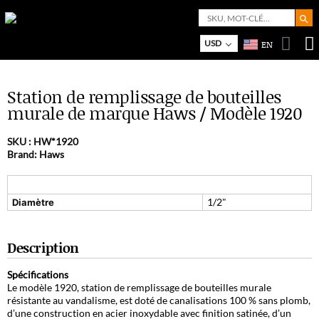
Search But
Search
for:
USD
EN
Bo
M
Station de remplissage de bouteilles
murale de marque Haws / Modèle 1920
SKU :
HW*1920
Brand: Haws
1/2"
Diamètre
Description
Spécifications
Le modèle 1920, station de remplissage de bouteilles murale
résistante au vandalisme, est doté de canalisations 100 % sans plomb,
d’une construction en acier inoxydable avec finition satinée, d’un