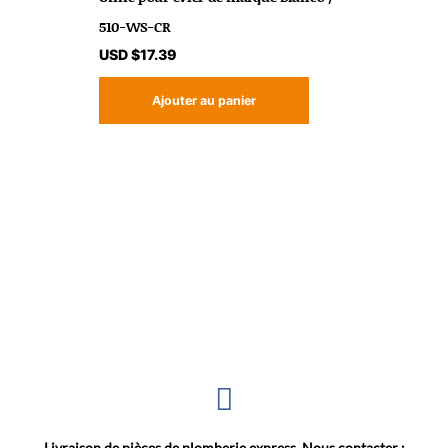
510-WS-CR
USD $
17.39
Ajouter au panier
Livraison de pièces de plomberie express. Nous contacter :