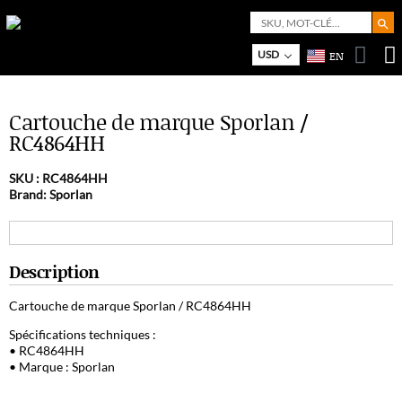
Search But
Search
for:
USD
EN
Bo
M
Cartouche de marque Sporlan /
RC4864HH
SKU :
RC4864HH
Brand: Sporlan
Description
Cartouche de marque Sporlan / RC4864HH
Spécifications techniques :
• RC4864HH
• Marque : Sporlan