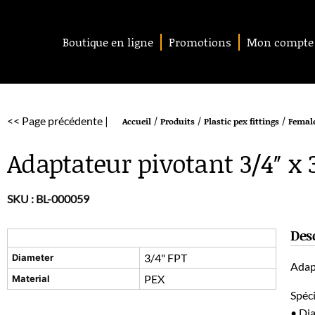
Boutique en ligne
Promotions
Mon compte
<< Page précédente |
/
/
/
Accueil
Produits
Plastic pex fittings
Female
Adaptateur pivotant 3/4″ x 
SKU :
BL-000059
Des
3/4" FPT
Diameter
Adap
PEX
Material
Spéci
• Di