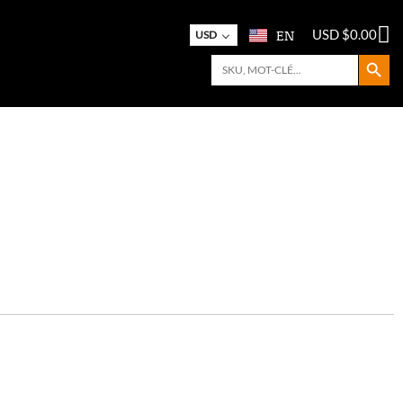
EN
USD $
0.00
USD
Search Button
Search
for: