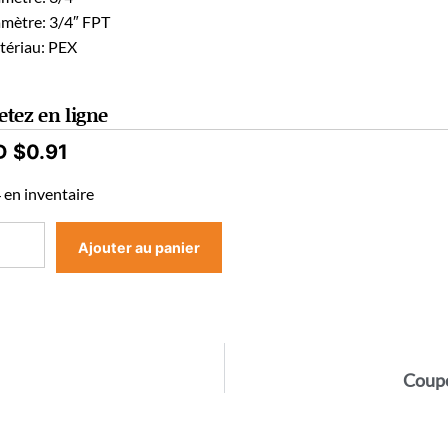
amètre: 3/4″ FPT
tériau: PEX
etez en ligne
D $
0.91
 en inventaire
Ajouter au panier
Coupe