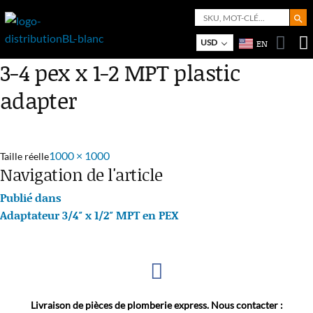
Search But
Search
for:
Bo
M
USD
EN
3-4 pex x 1-2 MPT plastic
adapter
1000 × 1000
Taille réelle
Navigation de l'article
Publié dans
Adaptateur 3/4″ x 1/2″ MPT en PEX
Livraison de pièces de plomberie express. Nous contacter :