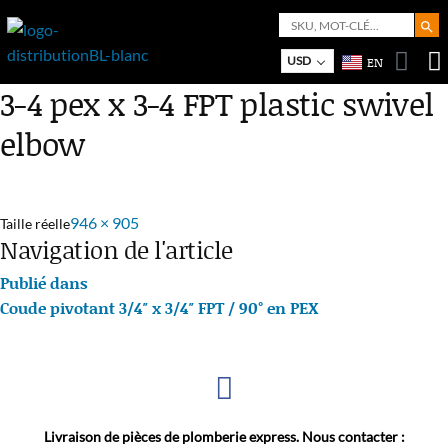
Search But
Search
for:
Bo
M
USD
EN
3-4 pex x 3-4 FPT plastic swivel
elbow
946 × 905
Taille réelle
Navigation de l'article
Publié dans
Coude pivotant 3/4″ x 3/4″ FPT / 90° en PEX
Livraison de pièces de plomberie express. Nous contacter :