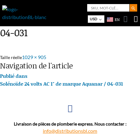
Search But
Search
for:
Bo
M
USD
EN
04-031
1029 × 905
Taille réelle
Navigation de l'article
Publié dans
Solénoïde 24 volts AC 1″ de marque Aquanar / 04-031
Livraison de pièces de plomberie express. Nous contacter :
info@distributionsbl.com