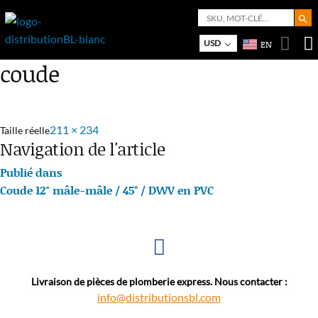
Search But
Search
for:
Bo
M
USD
EN
coude
211 × 234
Taille réelle
Navigation de l'article
Publié dans
Coude 12″ mâle-mâle / 45° / DWV en PVC
Livraison de pièces de plomberie express. Nous contacter :
info@distributionsbl.com