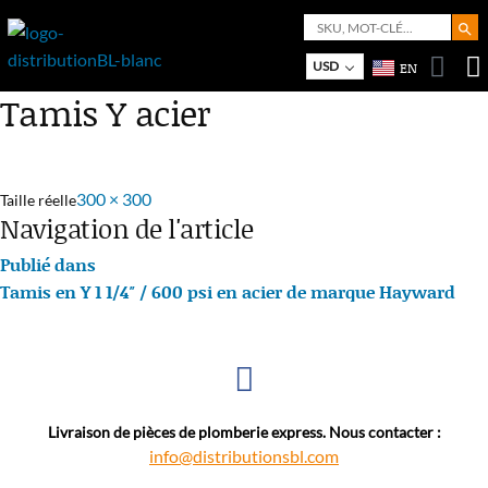
Search But
Search
for:
Bo
M
USD
EN
Tamis Y acier
300 × 300
Taille réelle
Navigation de l'article
Publié dans
Tamis en Y 1 1/4″ / 600 psi en acier de marque Hayward
Livraison de pièces de plomberie express. Nous contacter :
info@distributionsbl.com