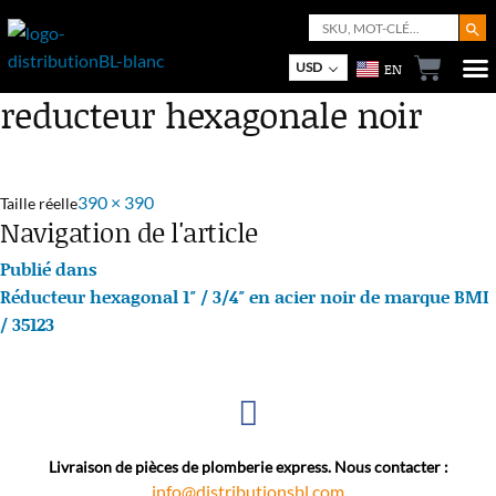
Search But
Search
for:
Bout
Mon
USD
EN
reducteur hexagonale noir
390 × 390
Taille réelle
Navigation de l'article
Publié dans
Réducteur hexagonal 1″ / 3/4″ en acier noir de marque BMI
/ 35123
Livraison de pièces de plomberie express. Nous contacter :
info@distributionsbl.com