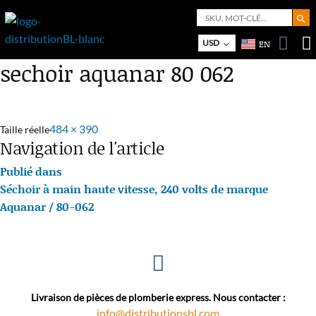
Search But
Search
for:
Bo
M
USD
EN
sechoir aquanar 80 062
484 × 390
Taille réelle
Navigation de l'article
Publié dans
Séchoir à main haute vitesse, 240 volts de marque
Aquanar / 80-062
Livraison de pièces de plomberie express. Nous contacter :
info@distributionsbl.com