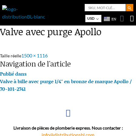
Search But
Search
for:
Bo
M
USD
EN
Valve avec purge Apollo
1500 × 1116
Taille réelle
Navigation de l'article
Publié dans
Valve à bille avec purge 1/4″ en bronze de marque Apollo /
70-101-2741
Livraison de pièces de plomberie express. Nous contacter :
info@distributionsbl.com