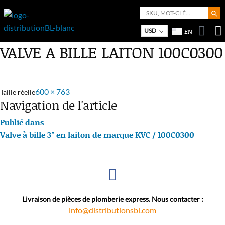
Search But
Search
for:
Bo
M
USD
EN
VALVE A BILLE LAITON 100C0300
600 × 763
Taille réelle
Navigation de l'article
Publié dans
Valve à bille 3″ en laiton de marque KVC / 100C0300
Livraison de pièces de plomberie express. Nous contacter :
info@distributionsbl.com